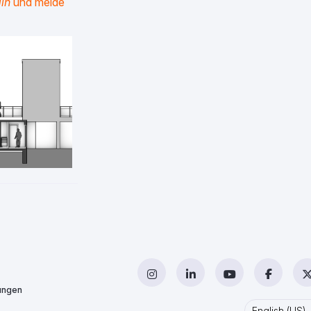
in
und melde
Instagram
LinkedIn
YouTube
Facebo
ungen
English (US)