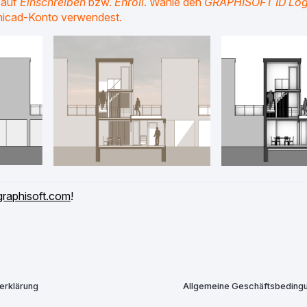
 auf
Einschreiben
bzw.
Enroll
. Wähle den
GRAPHISOFT ID Log
chicad-Konto verwendest.
graphisoft.com
!
erklärung
Allgemeine Geschäftsbeding