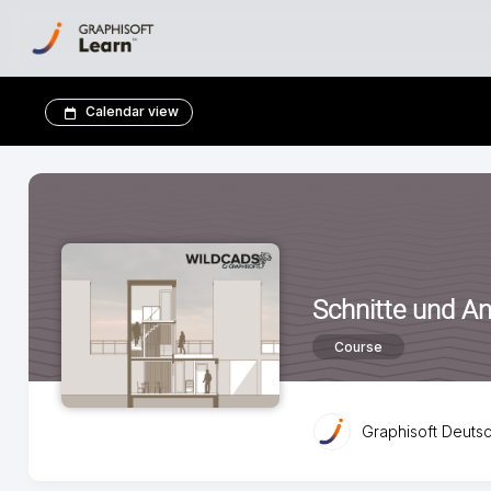
Calendar view
Schnitte und A
Course
Graphisoft Deutsc